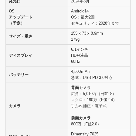
発売日
2024年8月
OS
Android14
A
アップデート
OS：最大2回
（予定）
セキュリティ：2028年まで
155 x 73 x 8.9mm
1
サイズ・重さ
179g
1
6.1インチ
ディスプレイ
HD+/液晶
60Hz
1
4,500ｍAh
5
バッテリー
急速：USB‑PD 3.0対応
背面カメラ
広角：5,010万（F値1.8）
マクロ：190万（F値2.4）
カメラ
手ぶれ補正：電子式
前面カメラ
800万（F値2.0）
Dimensity 7025
D