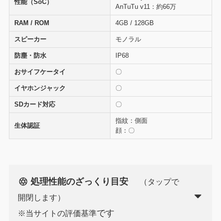
性能（SoC）
AnTuTu v11：約66万
A
RAM / ROM
4GB / 128GB
4
スピーカー
モノラル
防塵・防水
IP68
I
おサイフケータイ
〇
イヤホンジャック
〇
SDカード対応
〇
指紋：側面
生体認証
顔：〇
処理性能のざっくり目安
（タップで
開閉します）
です
※当サイトの評価基準