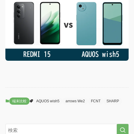
端末比較
AQUOS wish5
arrows We2
FCNT
SHARP